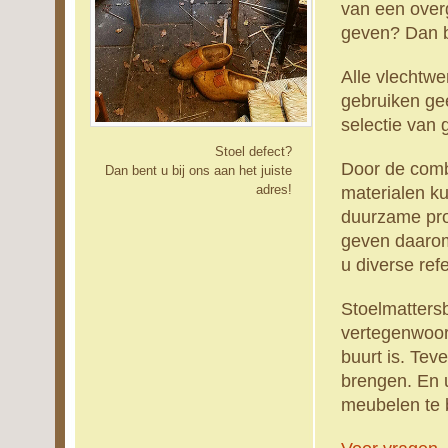
van een over
geven? Dan be
Alle vlechtwe
gebruiken ge
selectie van 
Stoel defect?
Door de combi
Dan bent u bij ons aan het juiste
adres!
materialen k
duurzame pro
geven daarom
u diverse ref
Stoelmattersb
vertegenwoord
buurt is. Tev
brengen. En u
meubelen te 